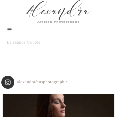
Alexandra
Artisan Photographe
La séance Couple
alexandrafausphotographie