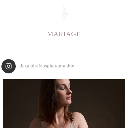
MARIAGE
alexandrafausphotographie