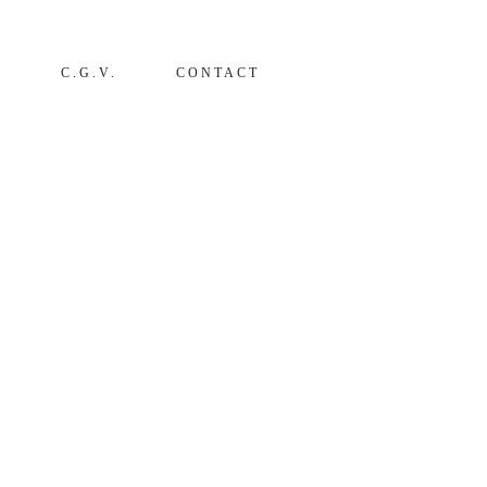
S
C.G.V.
CONTACT