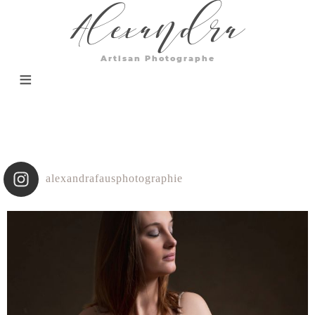
Alexandra
Artisan Photographe
alexandrafausphotographie